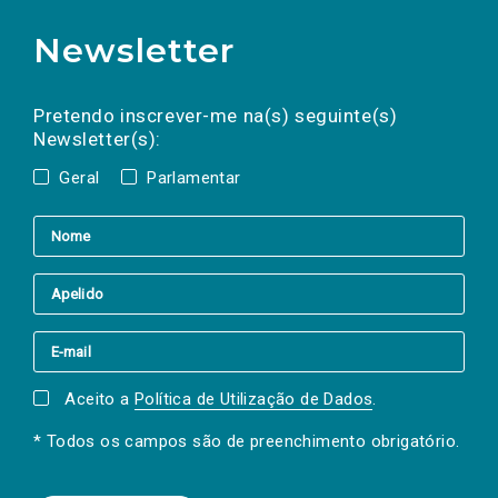
Newsletter
Preencha os campos abaixo para subscrever
Nome
Apelido
E-
mail
a(s) newsletter(s).
Pretendo inscrever-me na(s) seguinte(s)
Newsletter(s):
Geral
Parlamentar
Aceito a
Política de Utilização de Dados
.
* Todos os campos são de preenchimento obrigatório.