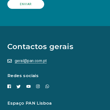
(Os
links
para
as
Contactos gerais
redes
sociais
abrem
numa
geral@pan.com.pt
nova
aba.)
Redes sociais
Espaço PAN Lisboa