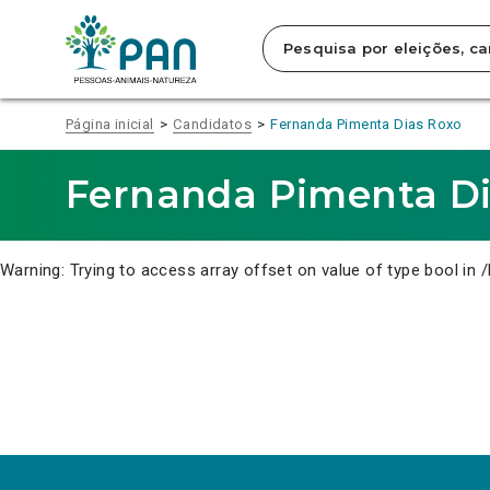
Clique
para
saltar
para
o
conteúdo
Página inicial
Candidatos
Fernanda Pimenta Dias Roxo
principal
da
página.
Fernanda Pimenta Di
Warning
: Trying to access array offset on value of type bool in
/