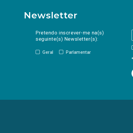
Newsletter
Preencha os campos abaixo para subscrev
Nome
Apelido
E-
mail
Pretendo inscrever-me na(s)
seguinte(s) Newsletter(s):
Geral
Parlamentar
(Os
links
para
as
redes
sociais