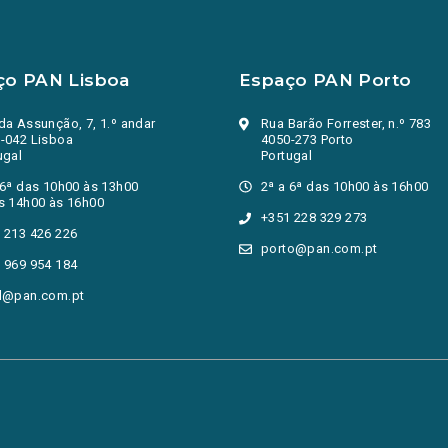
ço PAN Lisboa
Espaço PAN Porto
da Assunção, 7, 1.º andar
Rua Barão Forrester, n.º 783
-042 Lisboa
4050-273 Porto
ugal
Portugal
 6ª das 10h00 às 13h00
2ª a 6ª das 10h00 às 16h00
s 14h00 às 16h00
+351 228 329 273
 213 426 226
porto@pan.com.pt
 969 954 184
l@pan.com.pt