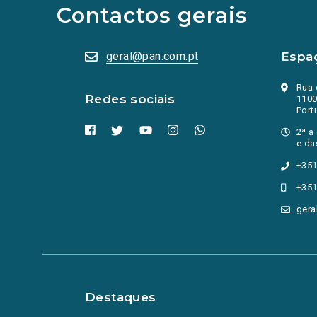
abrem
Contactos gerais
numa
nova
aba.)
geral@pan.com.pt
Espa
Rua 
Redes sociais
1100
Port
2ª a
e da
+351
+351
gera
Destaques