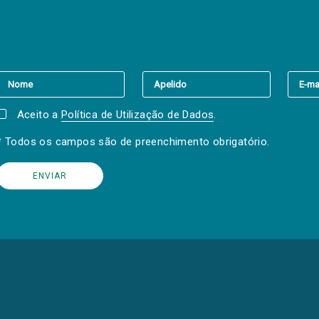
er a(s) newsletter(s).
Aceito a
Política de Utilização de Dados
.
* Todos os campos são de preenchimento obrigatório.