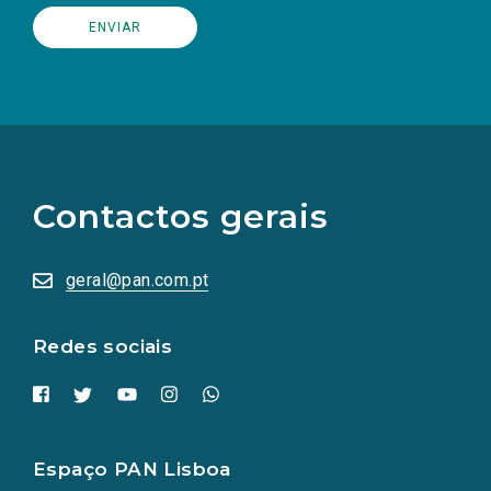
(Os
links
para
as
Contactos gerais
redes
sociais
abrem
numa
geral@pan.com.pt
nova
aba.)
Redes sociais
Espaço PAN Lisboa