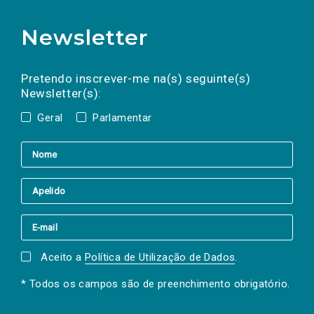
Newsletter
Preencha os campos abaixo para subscrever
Nome
Apelido
E-
mail
a(s) newsletter(s).
Pretendo inscrever-me na(s) seguinte(s)
Newsletter(s):
Geral
Parlamentar
Aceito a
Política de Utilização de Dados
.
* Todos os campos são de preenchimento obrigatório.