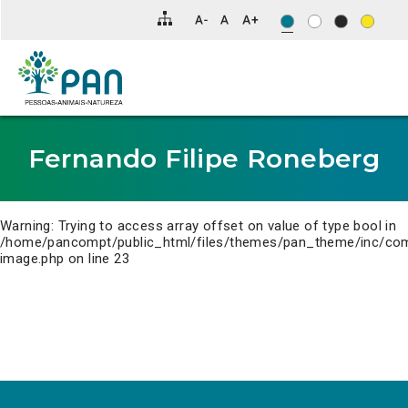
Clique
para
saltar
para
o
conteúdo
principal
da
página.
Fernando Filipe Roneberg
Warning
: Trying to access array offset on value of type bool in
/home/pancompt/public_html/files/themes/pan_theme/inc/co
image.php
on line
23