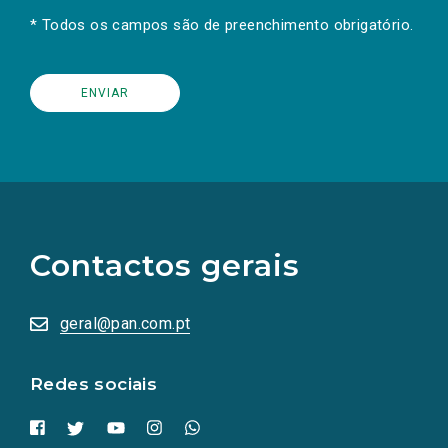
* Todos os campos são de preenchimento obrigatório.
(Os
links
para
as
Contactos gerais
redes
sociais
abrem
numa
geral@pan.com.pt
nova
aba.)
Redes sociais