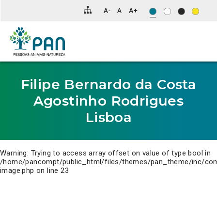
Clique
para
saltar
para
o
conteúdo
principal
da
página.
Filipe Bernardo da Costa
Agostinho Rodrigues
Lisboa
Warning
: Trying to access array offset on value of type bool in
/home/pancompt/public_html/files/themes/pan_theme/inc/co
image.php
on line
23