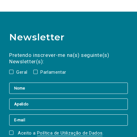
Newsletter
Preencha os campos abaixo para subscrever
Nome
Apelido
E-
mail
a(s) newsletter(s).
Pretendo inscrever-me na(s) seguinte(s)
Newsletter(s):
Geral
Parlamentar
Aceito a
Política de Utilização de Dados
.