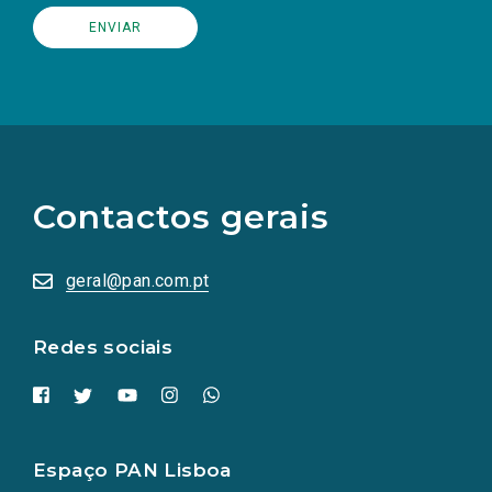
(Os
links
para
as
Contactos gerais
redes
sociais
abrem
numa
geral@pan.com.pt
nova
aba.)
Redes sociais
Espaço PAN Lisboa