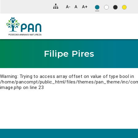
Clique
para
saltar
para
o
conteúdo
principal
da
página.
Filipe Pires
Warning
: Trying to access array offset on value of type bool in
/home/pancompt/public_html/files/themes/pan_theme/inc/co
image.php
on line
23