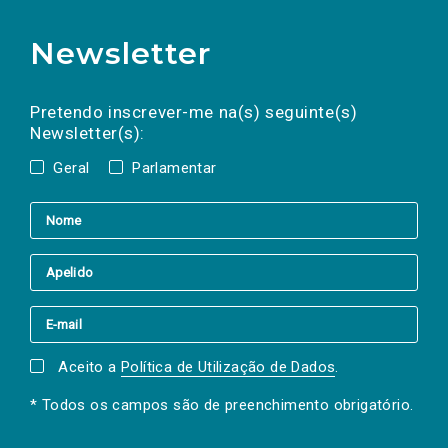
Newsletter
Preencha os campos abaixo para subscrever
Nome
Apelido
E-
mail
a(s) newsletter(s).
Pretendo inscrever-me na(s) seguinte(s)
Newsletter(s):
Geral
Parlamentar
Aceito a
Política de Utilização de Dados
.
* Todos os campos são de preenchimento obrigatório.