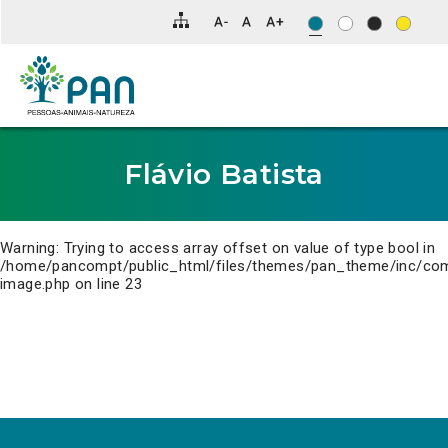
Clique
para
saltar
para
o
conteúdo
principal
da
página.
Flávio Batista
Warning
: Trying to access array offset on value of type bool in
/home/pancompt/public_html/files/themes/pan_theme/inc/co
image.php
on line
23