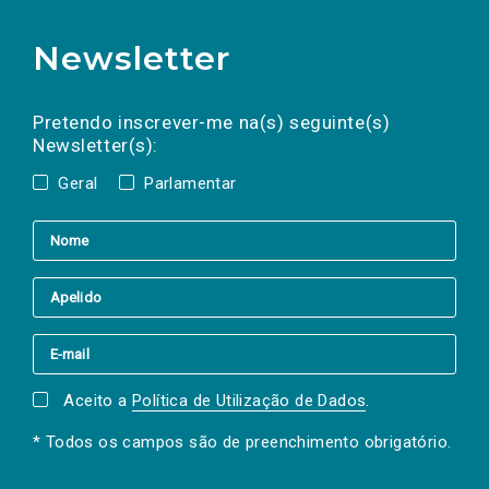
Newsletter
Preencha os campos abaixo para subscrever
Nome
Apelido
E-
mail
a(s) newsletter(s).
Pretendo inscrever-me na(s) seguinte(s)
Newsletter(s):
Geral
Parlamentar
Aceito a
Política de Utilização de Dados
.
* Todos os campos são de preenchimento obrigatório.