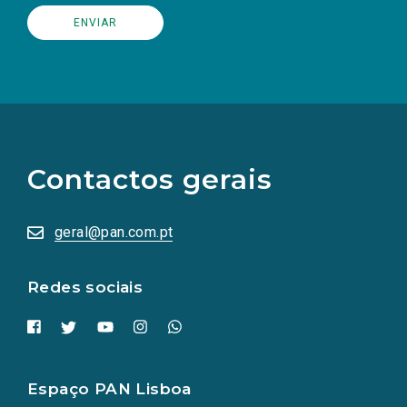
(Os
links
para
as
Contactos gerais
redes
sociais
abrem
numa
geral@pan.com.pt
nova
aba.)
Redes sociais
Espaço PAN Lisboa