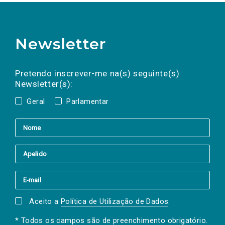
Newsletter
Preencha os campos abaixo para subscrever
Nome
Apelido
E-
mail
a(s) newsletter(s).
Pretendo inscrever-me na(s) seguinte(s)
Newsletter(s):
Geral
Parlamentar
Aceito a
Política de Utilização de Dados
.
* Todos os campos são de preenchimento obrigatório.