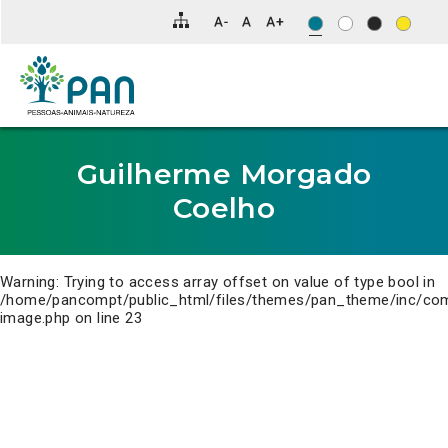
Clique
para
saltar
para
o
conteúdo
principal
da
página.
Guilherme Morgado
Coelho
Warning
: Trying to access array offset on value of type bool in
/home/pancompt/public_html/files/themes/pan_theme/inc/co
image.php
on line
23