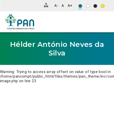
Clique
para
saltar
para
o
conteúdo
principal
da
página.
Hélder António Neves da
Silva
Warning
: Trying to access array offset on value of type bool in
/home/pancompt/public_html/files/themes/pan_theme/inc/co
image.php
on line
23