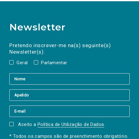
Newsletter
Preencha os campos abaixo para subscrever
Nome
Apelido
E-
mail
a(s) newsletter(s).
Pretendo inscrever-me na(s) seguinte(s)
Newsletter(s):
Geral
Parlamentar
Aceito a
Política de Utilização de Dados
.
* Todos os campos são de preenchimento obrigatório.