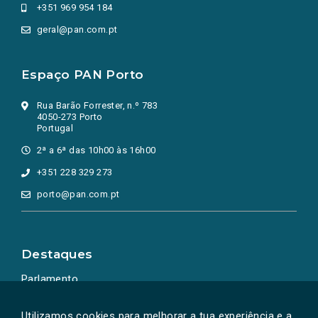
+351 969 954 184
geral@pan.com.pt
Espaço PAN Porto
Rua Barão Forrester, n.º 783
4050-273 Porto
Portugal
2ª a 6ª das 10h00 às 16h00
+351 228 329 273
porto@pan.com.pt
Destaques
Parlamento
Ação Política
Utilizamos cookies para melhorar a tua experiência e a