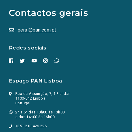
para
as
Contactos gerais
redes
sociais
abrem
numa
geral@pan.com.pt
nova
aba.)
Redes sociais
Espaço PAN Lisboa
Rua da Assunção, 7, 1.º andar
1100-042 Lisboa
Portugal
2ª a 6ª das 10h00 às 13h00
e das 14h00 às 16h00
+351 213 426 226