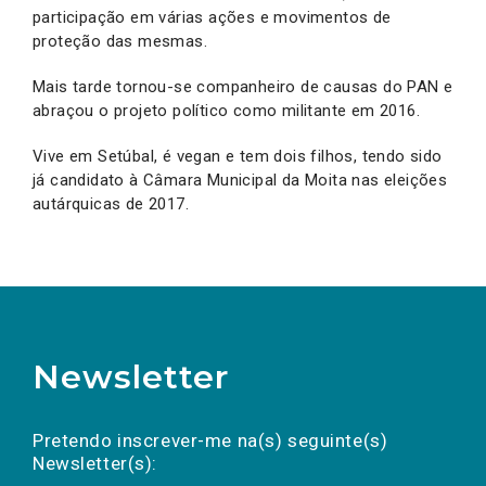
participação em várias ações e movimentos de
proteção das mesmas.
Mais tarde tornou-se companheiro de causas do PAN e
abraçou o projeto político como militante em 2016.
Vive em Setúbal, é vegan e tem dois filhos, tendo sido
já candidato à Câmara Municipal da Moita nas eleições
autárquicas de 2017.
Newsletter
Preencha os campos abaixo para subscrever
Nome
Apelido
E-
mail
a(s) newsletter(s).
Pretendo inscrever-me na(s) seguinte(s)
Newsletter(s):