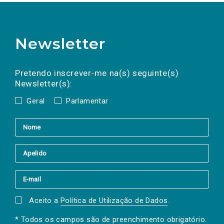
Newsletter
Preencha os campos abaixo para subscrever
Nome
Apelido
E-
mail
a(s) newsletter(s).
Pretendo inscrever-me na(s) seguinte(s)
Newsletter(s):
Geral
Parlamentar
Aceito a
Política de Utilização de Dados
.
* Todos os campos são de preenchimento obrigatório.