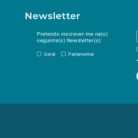
Newsletter
Preencha os campos abaixo para subscrev
Nome
Apelido
E-
mail
Pretendo inscrever-me na(s)
seguinte(s) Newsletter(s):
Geral
Parlamentar
(Os
links
para
as
redes
sociais