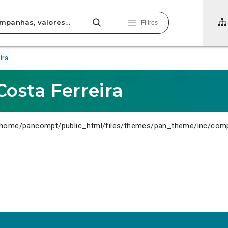
Filtros
ira
Costa Ferreira
home/pancompt/public_html/files/themes/pan_theme/inc/com