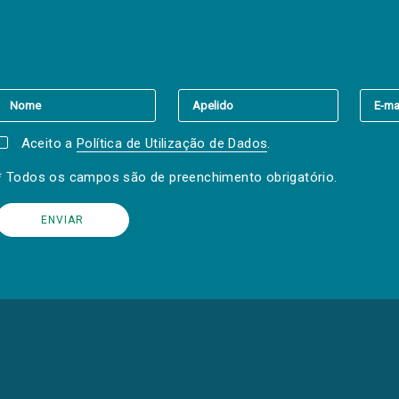
er a(s) newsletter(s).
Aceito a
Política de Utilização de Dados
.
* Todos os campos são de preenchimento obrigatório.