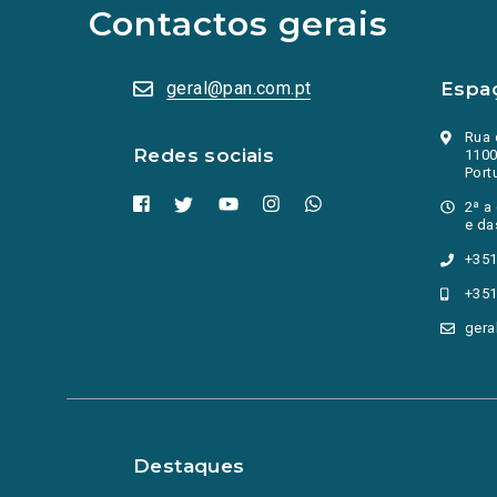
abrem
Contactos gerais
numa
nova
aba.)
geral@pan.com.pt
Espa
Rua 
Redes sociais
1100
Port
2ª a
e da
+351
+351
gera
Destaques