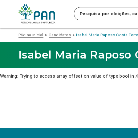
Clique
para
saltar
para
o
conteúdo
Página inicial
Candidatos
Isabel Maria Raposo Costa Ferre
principal
da
página.
Isabel Maria Raposo 
Warning
: Trying to access array offset on value of type bool in
/