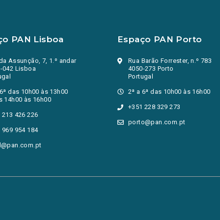
ço PAN Lisboa
Espaço PAN Porto
da Assunção, 7, 1.º andar
Rua Barão Forrester, n.º 783
-042 Lisboa
4050-273 Porto
ugal
Portugal
 6ª das 10h00 às 13h00
2ª a 6ª das 10h00 às 16h00
s 14h00 às 16h00
+351 228 329 273
 213 426 226
porto@pan.com.pt
 969 954 184
l@pan.com.pt