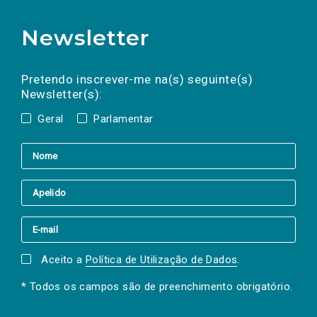
Newsletter
Preencha os campos abaixo para subscrever
Nome
Apelido
E-
mail
a(s) newsletter(s).
Pretendo inscrever-me na(s) seguinte(s)
Newsletter(s):
Geral
Parlamentar
Aceito a
Política de Utilização de Dados
.
* Todos os campos são de preenchimento obrigatório.