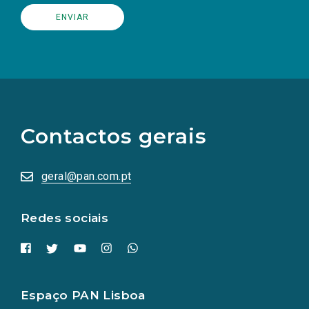
(Os
links
para
as
Contactos gerais
redes
sociais
abrem
numa
geral@pan.com.pt
nova
aba.)
Redes sociais
Espaço PAN Lisboa