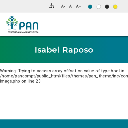
Clique
para
saltar
para
o
conteúdo
principal
da
página.
Isabel Raposo
Warning
: Trying to access array offset on value of type bool in
/home/pancompt/public_html/files/themes/pan_theme/inc/co
image.php
on line
23