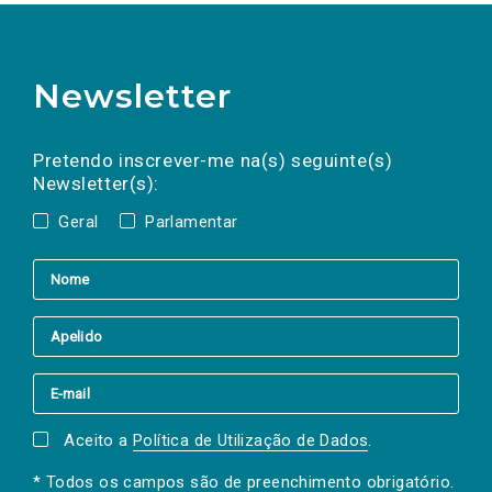
Newsletter
Preencha os campos abaixo para subscrever
Nome
Apelido
E-
mail
a(s) newsletter(s).
Pretendo inscrever-me na(s) seguinte(s)
Newsletter(s):
Geral
Parlamentar
Aceito a
Política de Utilização de Dados
.
* Todos os campos são de preenchimento obrigatório.