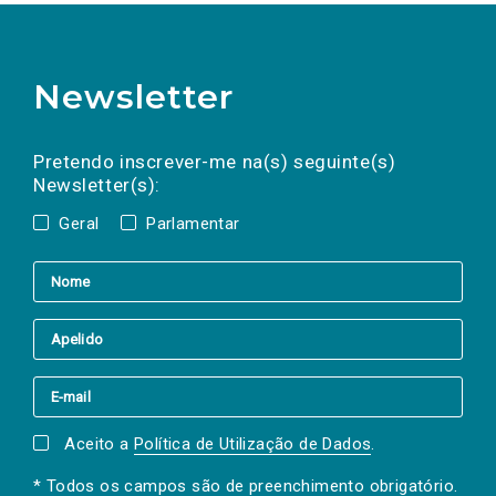
Newsletter
Preencha os campos abaixo para subscrever
Nome
Apelido
E-
mail
a(s) newsletter(s).
Pretendo inscrever-me na(s) seguinte(s)
Newsletter(s):
Geral
Parlamentar
Aceito a
Política de Utilização de Dados
.
* Todos os campos são de preenchimento obrigatório.