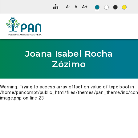
Clique
para
saltar
para
o
conteúdo
principal
da
página.
Joana Isabel Rocha
Zózimo
Warning
: Trying to access array offset on value of type bool in
/home/pancompt/public_html/files/themes/pan_theme/inc/co
image.php
on line
23