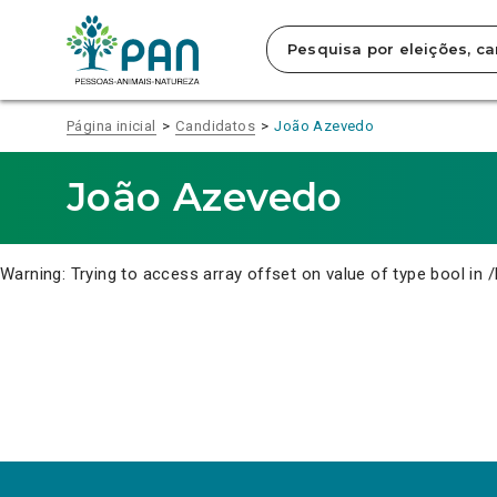
Clique
para
saltar
para
o
conteúdo
Página inicial
Candidatos
João Azevedo
principal
da
página.
João Azevedo
Warning
: Trying to access array offset on value of type bool in
/