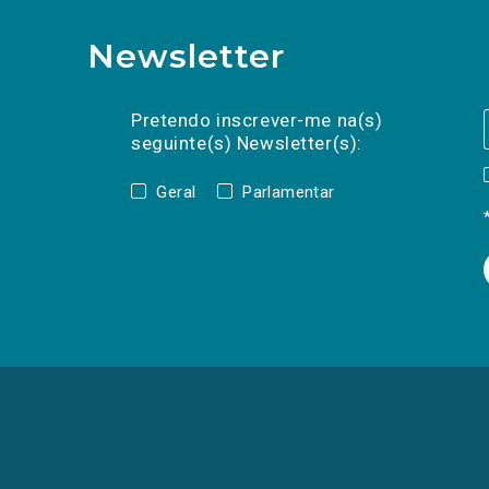
Newsletter
Preencha os campos abaixo para subscrev
Nome
Apelido
E-
mail
Pretendo inscrever-me na(s)
seguinte(s) Newsletter(s):
Geral
Parlamentar
(Os
links
para
as
redes
sociais