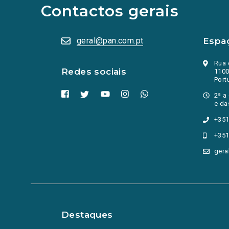
abrem
Contactos gerais
numa
nova
aba.)
geral@pan.com.pt
Espa
Rua 
Redes sociais
1100
Port
2ª a
e da
+351
+351
gera
Destaques