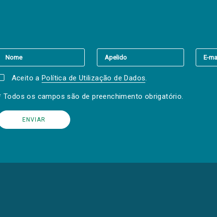
er a(s) newsletter(s).
Aceito a
Política de Utilização de Dados
.
* Todos os campos são de preenchimento obrigatório.