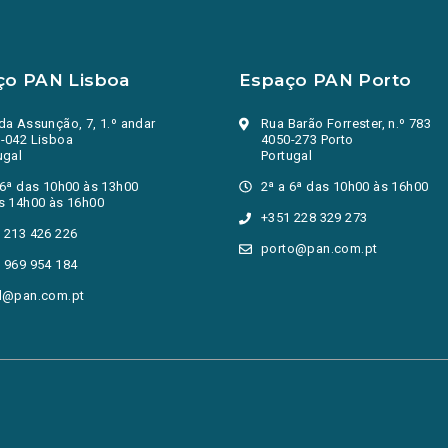
ço PAN Lisboa
Espaço PAN Porto
da Assunção, 7, 1.º andar
Rua Barão Forrester, n.º 783
-042 Lisboa
4050-273 Porto
ugal
Portugal
 6ª das 10h00 às 13h00
2ª a 6ª das 10h00 às 16h00
s 14h00 às 16h00
+351 228 329 273
 213 426 226
porto@pan.com.pt
 969 954 184
l@pan.com.pt