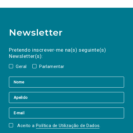
Newsletter
Preencha os campos abaixo para subscrever
Nome
Apelido
E-
mail
a(s) newsletter(s).
Pretendo inscrever-me na(s) seguinte(s)
Newsletter(s):
Geral
Parlamentar
Aceito a
Política de Utilização de Dados
.