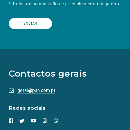
* Todos os campos são de preenchimento obrigatório.
(Os
links
para
as
Contactos gerais
redes
sociais
abrem
numa
geral@pan.com.pt
nova
aba.)
Redes sociais