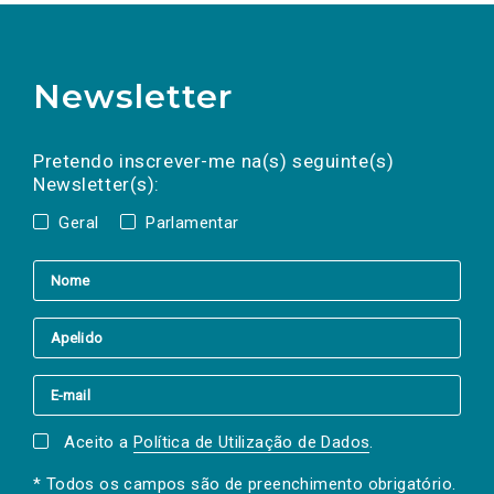
Newsletter
Preencha os campos abaixo para subscrever
Nome
Apelido
E-
mail
a(s) newsletter(s).
Pretendo inscrever-me na(s) seguinte(s)
Newsletter(s):
Geral
Parlamentar
Aceito a
Política de Utilização de Dados
.
* Todos os campos são de preenchimento obrigatório.