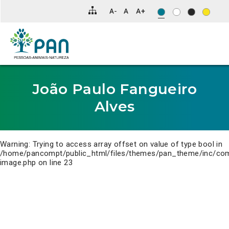
Clique
para
saltar
para
o
conteúdo
principal
da
página.
João Paulo Fangueiro
Alves
Warning
: Trying to access array offset on value of type bool in
/home/pancompt/public_html/files/themes/pan_theme/inc/co
image.php
on line
23