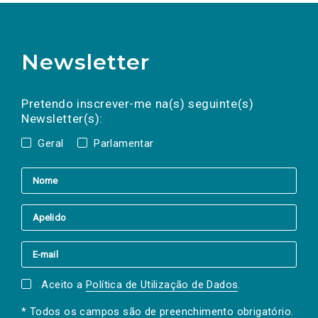
Newsletter
Preencha os campos abaixo para subscrever
Nome
Apelido
E-
mail
a(s) newsletter(s).
Pretendo inscrever-me na(s) seguinte(s)
Newsletter(s):
Geral
Parlamentar
Aceito a
Política de Utilização de Dados
.
* Todos os campos são de preenchimento obrigatório.