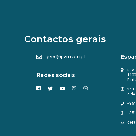
(Os
links
para
as
redes
sociais
abrem
Contactos gerais
numa
nova
aba.)
geral@pan.com.pt
Espa
Rua 
Redes sociais
1100
Port
2ª a
e da
+351
+351
gera