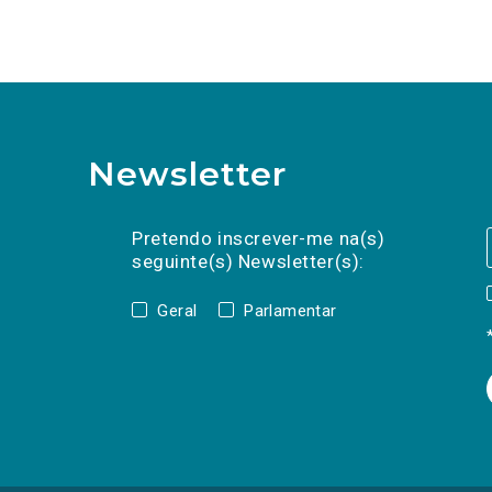
Newsletter
Preencha os campos abaixo para subscrev
Nome
Apelido
E-
mail
Pretendo inscrever-me na(s)
seguinte(s) Newsletter(s):
Geral
Parlamentar