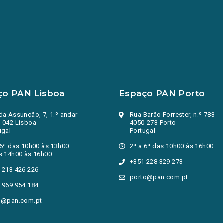
ço PAN Lisboa
Espaço PAN Porto
da Assunção, 7, 1.º andar
Rua Barão Forrester, n.º 783
-042 Lisboa
4050-273 Porto
ugal
Portugal
 6ª das 10h00 às 13h00
2ª a 6ª das 10h00 às 16h00
s 14h00 às 16h00
+351 228 329 273
 213 426 226
porto@pan.com.pt
 969 954 184
l@pan.com.pt