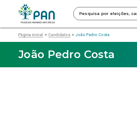
Clique
para
saltar
para
o
conteúdo
Página inicial
Candidatos
João Pedro Costa
principal
da
página.
João Pedro Costa