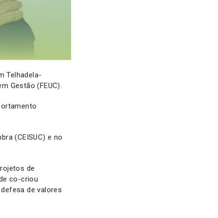
m Telhadela-
 em Gestão (FEUC).
mportamento
mbra (CEISUC) e no
rojetos de
de co-criou
 defesa de valores