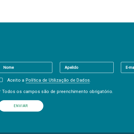
er a(s) newsletter(s).
Aceito a
Política de Utilização de Dados
.
* Todos os campos são de preenchimento obrigatório.