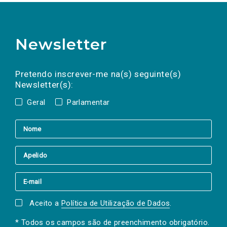
Newsletter
Preencha os campos abaixo para subscrever
Nome
Apelido
E-
mail
a(s) newsletter(s).
Pretendo inscrever-me na(s) seguinte(s)
Newsletter(s):
Geral
Parlamentar
Aceito a
Política de Utilização de Dados
.
* Todos os campos são de preenchimento obrigatório.