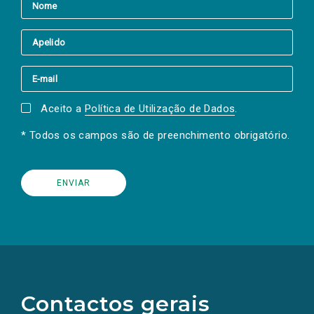
Aceito a
Política de Utilização de Dados
.
* Todos os campos são de preenchimento obrigatório.
(Os
links
para
as
Contactos gerais
redes