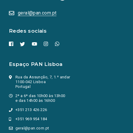
sociais
abrem
numa
geral@pan.com.pt
nova
aba.)
Redes sociais
Espaço PAN Lisboa
Rua da Assunção, 7, 1.º andar
1100-042 Lisboa
Portugal
2ª a 6ª das 10h00 às 13h00
e das 14h00 às 16h00
+351 213 426 226
+351 969 954 184
geral@pan.com.pt