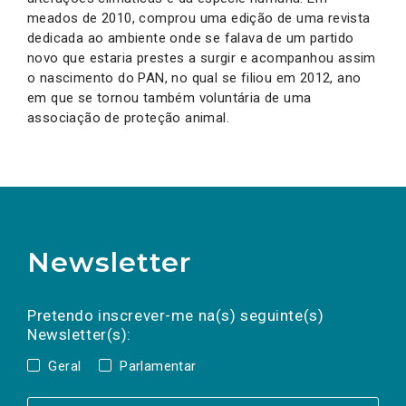
meados de 2010, comprou uma edição de uma revista
dedicada ao ambiente onde se falava de um partido
novo que estaria prestes a surgir e acompanhou assim
o nascimento do PAN, no qual se filiou em 2012, ano
em que se tornou também voluntária de uma
associação de proteção animal.
Newsletter
Preencha os campos abaixo para subscrever
Nome
Apelido
E-
mail
a(s) newsletter(s).
Pretendo inscrever-me na(s) seguinte(s)
Newsletter(s):
Geral
Parlamentar