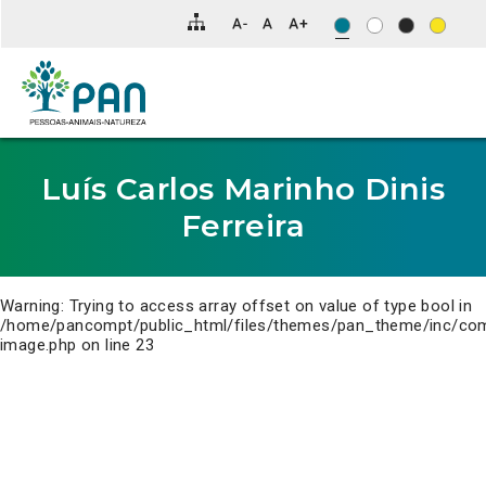
Clique
para
saltar
para
o
conteúdo
principal
da
página.
Luís Carlos Marinho Dinis
Ferreira
Warning
: Trying to access array offset on value of type bool in
/home/pancompt/public_html/files/themes/pan_theme/inc/co
image.php
on line
23