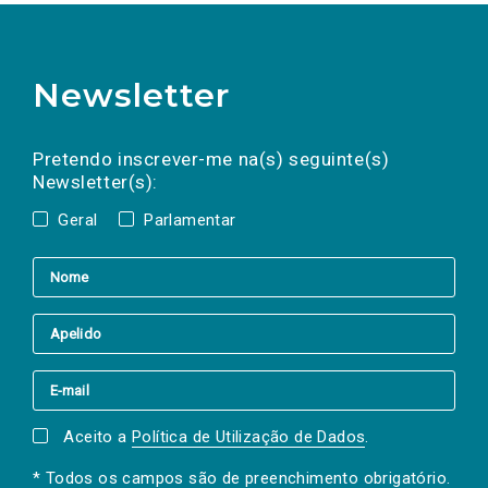
Newsletter
Preencha os campos abaixo para subscrever
Nome
Apelido
E-
mail
a(s) newsletter(s).
Pretendo inscrever-me na(s) seguinte(s)
Newsletter(s):
Geral
Parlamentar
Aceito a
Política de Utilização de Dados
.
* Todos os campos são de preenchimento obrigatório.