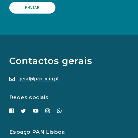
(Os
links
para
as
Contactos gerais
redes
sociais
abrem
numa
geral@pan.com.pt
nova
aba.)
Redes sociais
Espaço PAN Lisboa