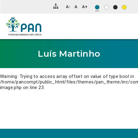
Clique
para
saltar
para
o
conteúdo
principal
da
página.
Luís Martinho
Warning
: Trying to access array offset on value of type bool in
/home/pancompt/public_html/files/themes/pan_theme/inc/co
image.php
on line
23