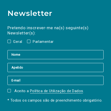
Newsletter
Preencha os campos abaixo para subscrever
Nome
Apelido
E-
mail
a(s) newsletter(s).
Pretendo inscrever-me na(s) seguinte(s)
Newsletter(s):
Geral
Parlamentar
Aceito a
Política de Utilização de Dados
.
* Todos os campos são de preenchimento obrigatório.