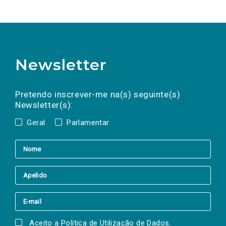
Newsletter
Preencha os campos abaixo para subscrever
Nome
Apelido
E-
mail
a(s) newsletter(s).
Pretendo inscrever-me na(s) seguinte(s)
Newsletter(s):
Geral
Parlamentar
Aceito a
Política de Utilização de Dados
.