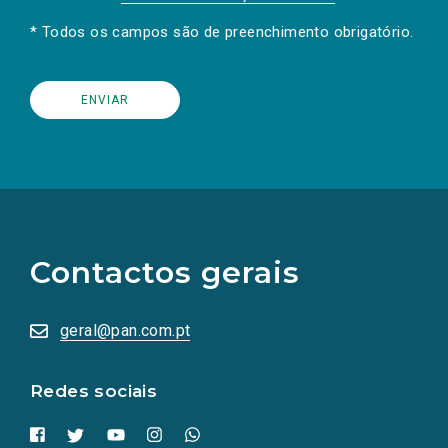
* Todos os campos são de preenchimento obrigatório.
(Os
links
para
as
Contactos gerais
redes
sociais
abrem
numa
geral@pan.com.pt
nova
aba.)
Redes sociais