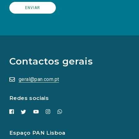
(Os
links
para
as
Contactos gerais
redes
sociais
abrem
numa
geral@pan.com.pt
nova
aba.)
Redes sociais
Espaço PAN Lisboa