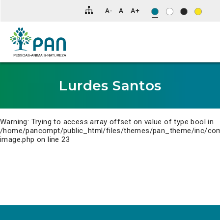
Clique
para
saltar
para
o
conteúdo
principal
da
página.
Lurdes Santos
Warning
: Trying to access array offset on value of type bool in
/home/pancompt/public_html/files/themes/pan_theme/inc/co
image.php
on line
23