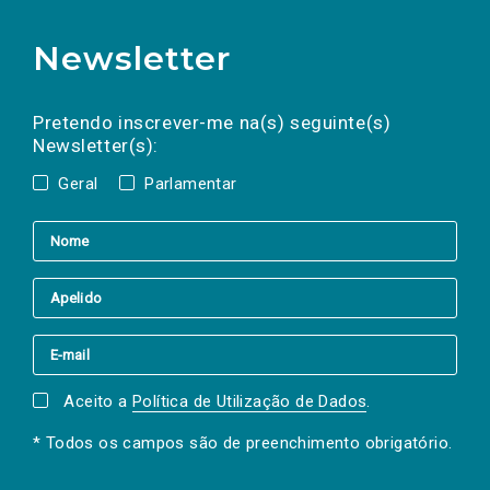
Newsletter
Preencha os campos abaixo para subscrever
Nome
Apelido
E-
mail
a(s) newsletter(s).
Pretendo inscrever-me na(s) seguinte(s)
Newsletter(s):
Geral
Parlamentar
Aceito a
Política de Utilização de Dados
.
* Todos os campos são de preenchimento obrigatório.