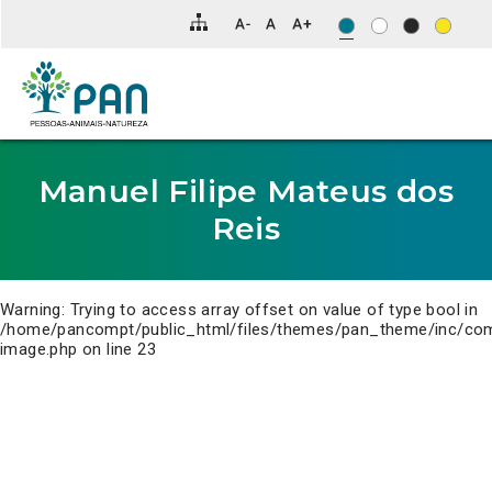
Clique
para
saltar
para
o
conteúdo
principal
da
página.
Manuel Filipe Mateus dos
Reis
Warning
: Trying to access array offset on value of type bool in
/home/pancompt/public_html/files/themes/pan_theme/inc/co
image.php
on line
23