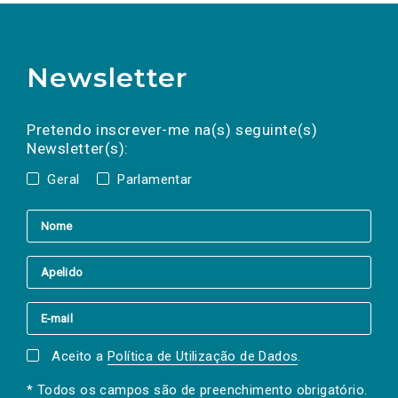
Newsletter
Preencha os campos abaixo para subscrever
Nome
Apelido
E-
mail
a(s) newsletter(s).
Pretendo inscrever-me na(s) seguinte(s)
Newsletter(s):
Geral
Parlamentar
Aceito a
Política de Utilização de Dados
.
* Todos os campos são de preenchimento obrigatório.