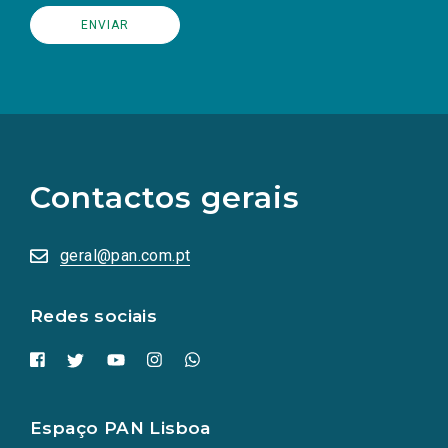
(Os
links
para
as
Contactos gerais
redes
sociais
abrem
numa
geral@pan.com.pt
nova
aba.)
Redes sociais
Espaço PAN Lisboa