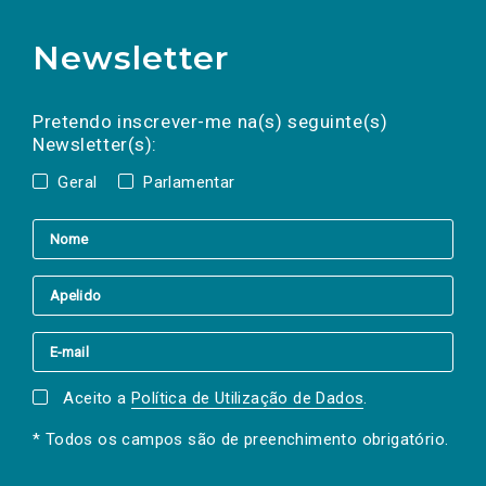
Newsletter
Preencha os campos abaixo para subscrever
Nome
Apelido
E-
mail
a(s) newsletter(s).
Pretendo inscrever-me na(s) seguinte(s)
Newsletter(s):
Geral
Parlamentar
Aceito a
Política de Utilização de Dados
.
* Todos os campos são de preenchimento obrigatório.