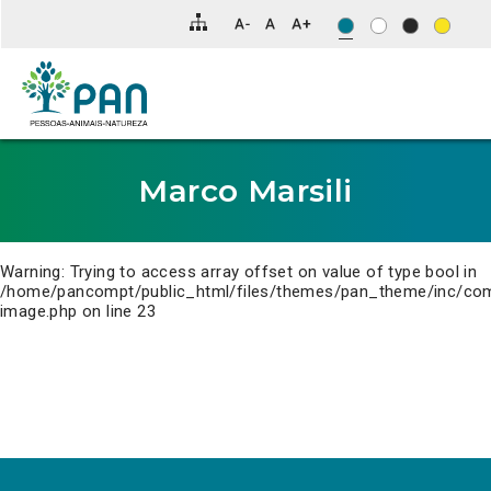
Clique
para
saltar
para
o
conteúdo
principal
da
página.
Marco Marsili
Warning
: Trying to access array offset on value of type bool in
/home/pancompt/public_html/files/themes/pan_theme/inc/co
image.php
on line
23