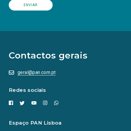
(Os
links
para
as
Contactos gerais
redes
sociais
abrem
numa
geral@pan.com.pt
nova
aba.)
Redes sociais
Espaço PAN Lisboa