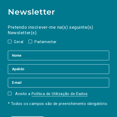
Newsletter
Preencha os campos abaixo para subscrever
Nome
Apelido
E-
mail
a(s) newsletter(s).
Pretendo inscrever-me na(s) seguinte(s)
Newsletter(s):
Geral
Parlamentar
Aceito a
Política de Utilização de Dados
.
* Todos os campos são de preenchimento obrigatório.