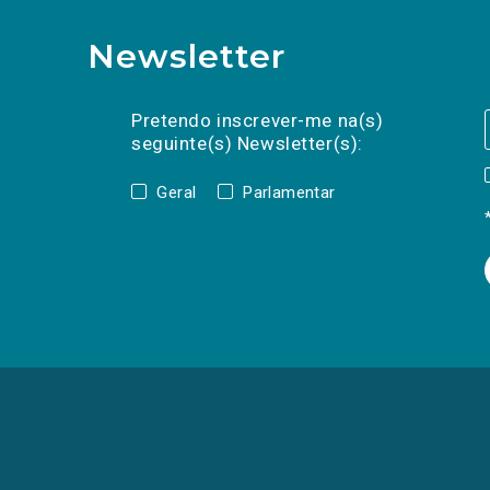
Newsletter
Preencha os campos abaixo para subscrev
Nome
Apelido
E-
mail
Pretendo inscrever-me na(s)
seguinte(s) Newsletter(s):
Geral
Parlamentar
(Os
links
para
as
redes
sociais