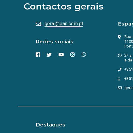
abrem
Contactos gerais
numa
nova
aba.)
geral@pan.com.pt
Espa
Rua 
Redes sociais
1100
Port
2ª a
e da
+351
+351
gera
Destaques