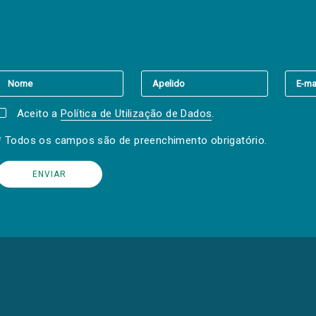
er a(s) newsletter(s).
Aceito a
Política de Utilização de Dados
.
* Todos os campos são de preenchimento obrigatório.