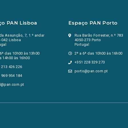
ço PAN Lisboa
Espaço PAN Porto
da Assunção, 7, 1.º andar
Rua Barão Forrester, n.º 783
-042 Lisboa
4050-273 Porto
ugal
Portugal
 6ª das 10h00 às 13h00
2ª a 6ª das 10h00 às 16h00
s 14h00 às 16h00
+351 228 329 273
 213 426 226
porto@pan.com.pt
 969 954 184
l@pan.com.pt