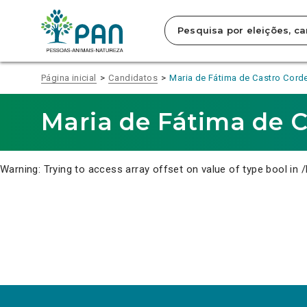
Clique
para
saltar
para
o
conteúdo
Página inicial
Candidatos
Maria de Fátima de Castro Corde
principal
da
página.
Maria de Fátima de C
Warning
: Trying to access array offset on value of type bool in
/