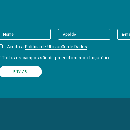
er a(s) newsletter(s).
Aceito a
Política de Utilização de Dados
.
* Todos os campos são de preenchimento obrigatório.