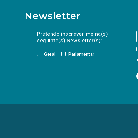
Newsletter
Preencha os campos abaixo para subscrev
Nome
Apelido
E-
mail
Pretendo inscrever-me na(s)
seguinte(s) Newsletter(s):
Geral
Parlamentar
(Os
links
para
as
redes
sociais