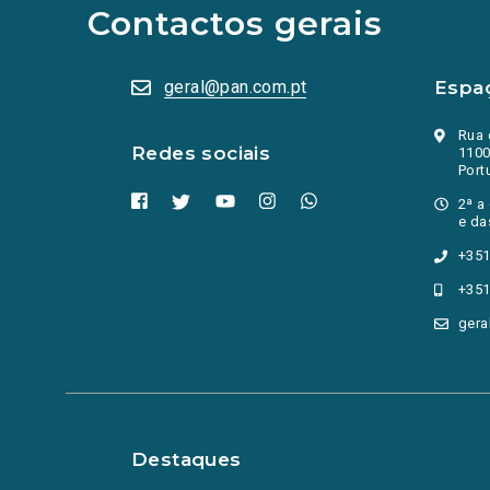
abrem
Contactos gerais
numa
nova
aba.)
geral@pan.com.pt
Espa
Rua 
Redes sociais
1100
Port
2ª a
e da
+351
+351
gera
Destaques