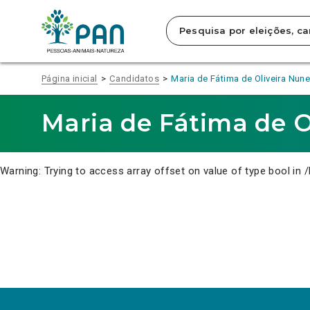
Clique
para
saltar
para
o
conteúdo
Página inicial
Candidatos
Maria de Fátima de Oliveira Nun
principal
da
página.
Maria de Fátima de O
Warning
: Trying to access array offset on value of type bool in
/