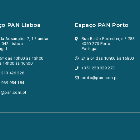
ço PAN Lisboa
Espaço PAN Porto
da Assunção, 7, 1.º andar
Rua Barão Forrester, n.º 783
-042 Lisboa
4050-273 Porto
ugal
Portugal
 6ª das 10h00 às 13h00
2ª a 6ª das 10h00 às 16h00
s 14h00 às 16h00
+351 228 329 273
 213 426 226
porto@pan.com.pt
 969 954 184
l@pan.com.pt