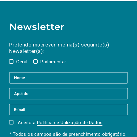
Newsletter
Preencha os campos abaixo para subscrever
Nome
Apelido
E-
mail
a(s) newsletter(s).
Pretendo inscrever-me na(s) seguinte(s)
Newsletter(s):
Geral
Parlamentar
Aceito a
Política de Utilização de Dados
.
* Todos os campos são de preenchimento obrigatório.