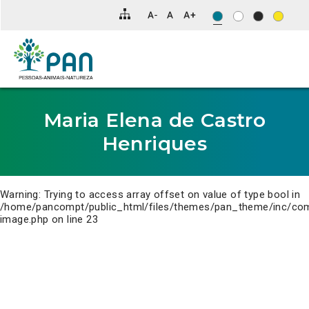
Clique
para
saltar
para
o
conteúdo
principal
da
página.
Maria Elena de Castro
Henriques
Warning
: Trying to access array offset on value of type bool in
/home/pancompt/public_html/files/themes/pan_theme/inc/co
image.php
on line
23