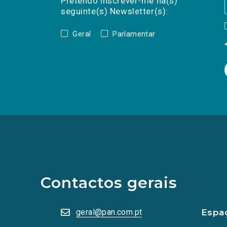
Pretendo inscrever-me na(s)
seguinte(s) Newsletter(s):
Geral
Parlamentar
(Os
links
para
as
redes
sociais
abrem
Contactos gerais
numa
nova
aba.)
geral@pan.com.pt
Espa