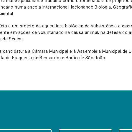
eu atual e apaixonante trabalho como coordenadora de projetos 
ndário numa escola internacional, lecionando Biologia, Geografi
iental.
ício a um projeto de agricultura biológica de subsistência e es
mente em ações de voluntariado na causa animal, na defesa do 
dade Sénior.
 a candidatura à Câmara Municipal e à Assembleia Municipal de
nta de Freguesia de Bensafrim e Barão de São João.
er a(s) newsletter(s).