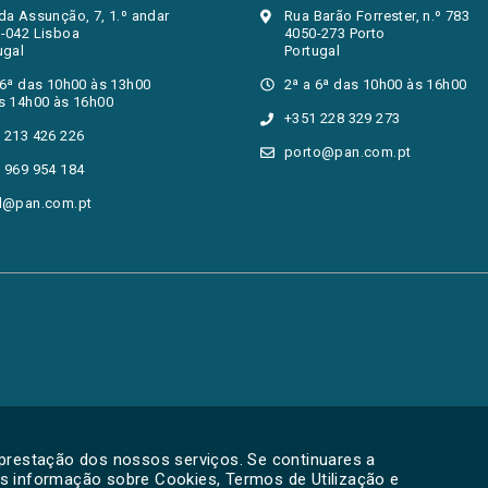
da Assunção, 7, 1.º andar
Rua Barão Forrester, n.º 783
-042 Lisboa
4050-273 Porto
ugal
Portugal
 6ª das 10h00 às 13h00
2ª a 6ª das 10h00 às 16h00
s 14h00 às 16h00
+351 228 329 273
 213 426 226
porto@pan.com.pt
 969 954 184
l@pan.com.pt
 prestação dos nossos serviços. Se continuares a
is informação sobre Cookies, Termos de Utilização e