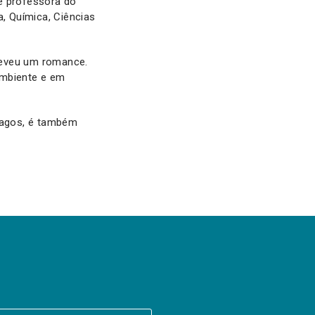
e professora do
a, Química, Ciências
creveu um romance.
ambiente e em
 Lagos, é também