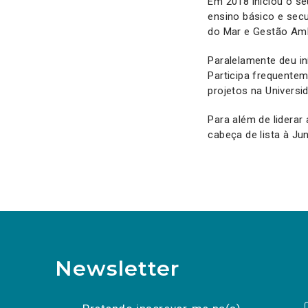
Em 2018 iniciou o s
ensino básico e secu
do Mar e Gestão Amb
Paralelamente deu in
Participa frequente
projetos na Universi
Para além de liderar
cabeça de lista à Ju
Newsletter
Preencha os campos abaixo para subscrev
Nome
Apelido
E-
mail