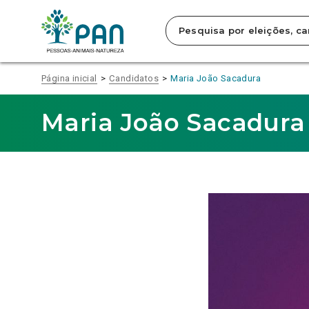
Clique
para
saltar
para
o
conteúdo
Página inicial
Candidatos
Maria João Sacadura
principal
da
página.
Maria João Sacadura