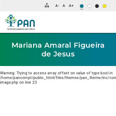
Clique
para
saltar
para
o
conteúdo
principal
da
página.
Mariana Amaral Figueira
de Jesus
Warning
: Trying to access array offset on value of type bool in
/home/pancompt/public_html/files/themes/pan_theme/inc/co
image.php
on line
23