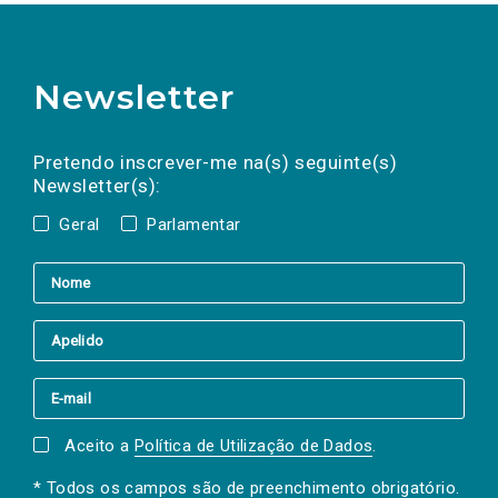
Newsletter
Preencha os campos abaixo para subscrever
Nome
Apelido
E-
mail
a(s) newsletter(s).
Pretendo inscrever-me na(s) seguinte(s)
Newsletter(s):
Geral
Parlamentar
Aceito a
Política de Utilização de Dados
.
* Todos os campos são de preenchimento obrigatório.