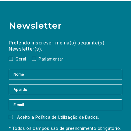
Newsletter
Preencha os campos abaixo para subscrever
Nome
Apelido
E-
mail
a(s) newsletter(s).
Pretendo inscrever-me na(s) seguinte(s)
Newsletter(s):
Geral
Parlamentar
Aceito a
Política de Utilização de Dados
.
* Todos os campos são de preenchimento obrigatório.