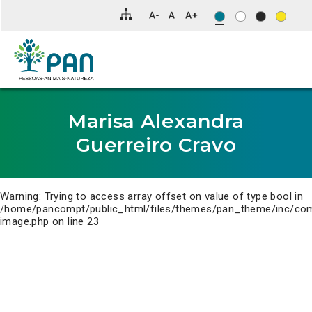
Clique
para
saltar
para
o
conteúdo
principal
da
página.
Marisa Alexandra
Guerreiro Cravo
Warning
: Trying to access array offset on value of type bool in
/home/pancompt/public_html/files/themes/pan_theme/inc/co
image.php
on line
23