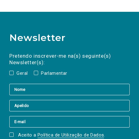
Newsletter
Preencha os campos abaixo para subscrever
Nome
Apelido
E-
mail
a(s) newsletter(s).
Pretendo inscrever-me na(s) seguinte(s)
Newsletter(s):
Geral
Parlamentar
Aceito a
Política de Utilização de Dados
.