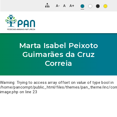
Clique
para
saltar
para
o
conteúdo
principal
da
página.
Marta Isabel Peixoto
Guimarães da Cruz
Correia
Warning
: Trying to access array offset on value of type bool in
/home/pancompt/public_html/files/themes/pan_theme/inc/co
image.php
on line
23