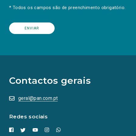
* Todos os campos são de preenchimento obrigatório.
(Os
links
para
as
Contactos gerais
redes
sociais
abrem
numa
geral@pan.com.pt
nova
aba.)
Redes sociais