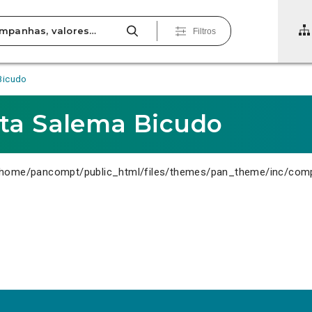
Filtros
Bicudo
sta Salema Bicudo
home/pancompt/public_html/files/themes/pan_theme/inc/com