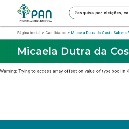
Clique
para
saltar
para
o
conteúdo
Página inicial
Candidatos
Micaela Dutra da Costa Salema 
principal
da
página.
Micaela Dutra da Co
Warning
: Trying to access array offset on value of type bool in
/