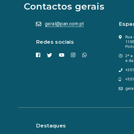
abrem
Contactos gerais
numa
nova
aba.)
geral@pan.com.pt
Espa
Rua 
Redes sociais
1100
Port
2ª a
e da
+351
+351
gera
Destaques