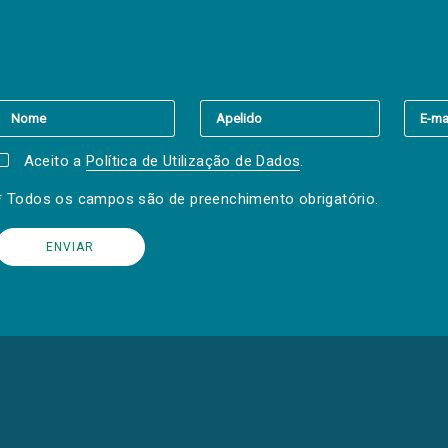
er a(s) newsletter(s).
Aceito a
Política de Utilização de Dados
.
* Todos os campos são de preenchimento obrigatório.