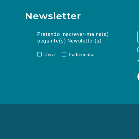
Newsletter
Preencha os campos abaixo para subscrev
Nome
Apelido
E-
mail
Pretendo inscrever-me na(s)
seguinte(s) Newsletter(s):
Geral
Parlamentar
(Os
links
para
as
redes
sociais