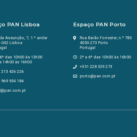
ço PAN Lisboa
Espaço PAN Porto
da Assunção, 7, 1.º andar
Rua Barão Forrester, n.º 783
-042 Lisboa
4050-273 Porto
ugal
Portugal
 6ª das 10h00 às 13h00
2ª a 6ª das 10h00 às 16h00
s 14h00 às 16h00
+351 228 329 273
 213 426 226
porto@pan.com.pt
 969 954 184
l@pan.com.pt