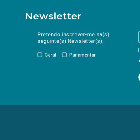
Newsletter
Preencha os campos abaixo para subscrev
Nome
Apelido
E-
mail
Pretendo inscrever-me na(s)
seguinte(s) Newsletter(s):
Geral
Parlamentar
(Os
links
para
as
redes
sociais