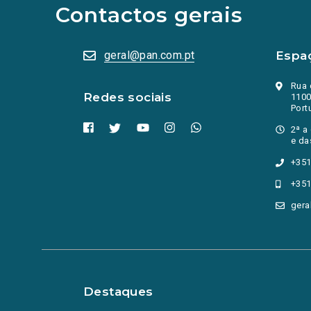
abrem
Contactos gerais
numa
nova
aba.)
geral@pan.com.pt
Espa
Rua 
Redes sociais
1100
Port
2ª a
e da
+351
+351
gera
Destaques