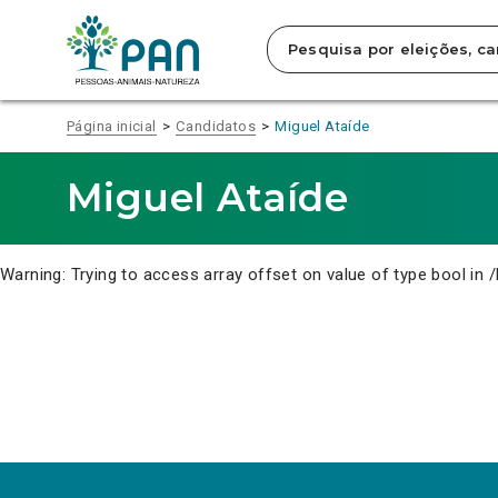
Clique
para
saltar
para
o
conteúdo
Página inicial
Candidatos
Miguel Ataíde
principal
da
página.
Miguel Ataíde
Warning
: Trying to access array offset on value of type bool in
/