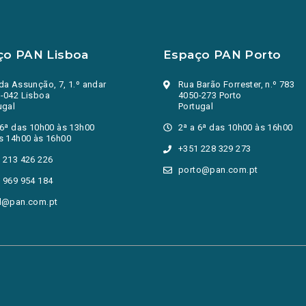
ço PAN Lisboa
Espaço PAN Porto
da Assunção, 7, 1.º andar
Rua Barão Forrester, n.º 783
-042 Lisboa
4050-273 Porto
ugal
Portugal
 6ª das 10h00 às 13h00
2ª a 6ª das 10h00 às 16h00
s 14h00 às 16h00
+351 228 329 273
 213 426 226
porto@pan.com.pt
 969 954 184
l@pan.com.pt