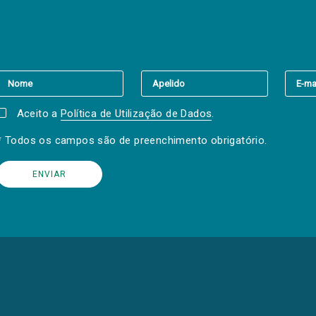
er a(s) newsletter(s).
Aceito a
Política de Utilização de Dados
.
* Todos os campos são de preenchimento obrigatório.