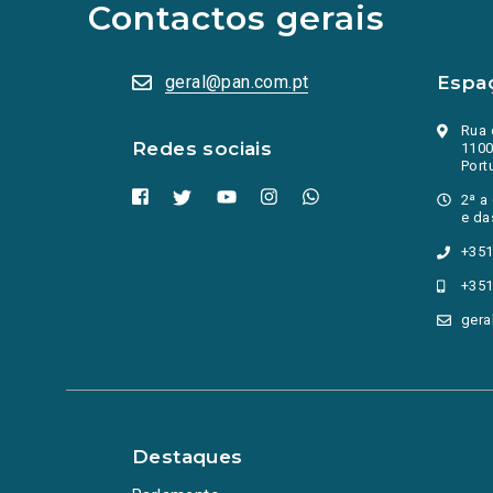
Contactos gerais
numa
nova
aba.)
geral@pan.com.pt
Espa
Rua 
Redes sociais
1100
Port
2ª a
e da
+351
+351
gera
Destaques