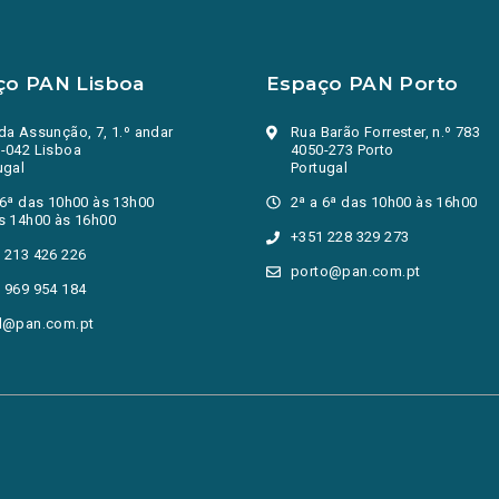
ço PAN Lisboa
Espaço PAN Porto
da Assunção, 7, 1.º andar
Rua Barão Forrester, n.º 783
-042 Lisboa
4050-273 Porto
ugal
Portugal
 6ª das 10h00 às 13h00
2ª a 6ª das 10h00 às 16h00
s 14h00 às 16h00
+351 228 329 273
 213 426 226
porto@pan.com.pt
 969 954 184
l@pan.com.pt