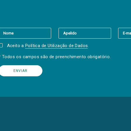
er a(s) newsletter(s).
Aceito a
Política de Utilização de Dados
.
* Todos os campos são de preenchimento obrigatório.