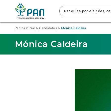
Clique
para
saltar
para
o
conteúdo
Página inicial
Candidatos
Mónica Caldeira
principal
da
página.
Mónica Caldeira