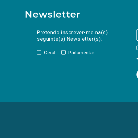
Newsletter
Preencha os campos abaixo para subscrev
Nome
Apelido
E-
mail
Pretendo inscrever-me na(s)
seguinte(s) Newsletter(s):
Geral
Parlamentar
(Os
links
para
as
redes
sociais
abrem