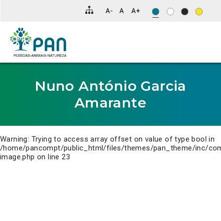
Clique
para
saltar
para
o
conteúdo
principal
da
página.
Nuno António Garcia
Amarante
Warning
: Trying to access array offset on value of type bool in
/home/pancompt/public_html/files/themes/pan_theme/inc/co
image.php
on line
23