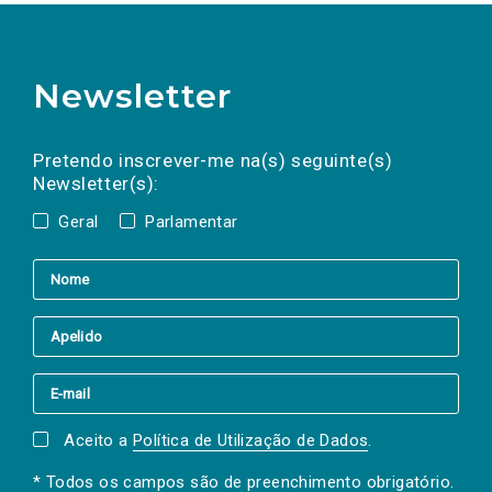
Newsletter
Preencha os campos abaixo para subscrever
Nome
Apelido
E-
mail
a(s) newsletter(s).
Pretendo inscrever-me na(s) seguinte(s)
Newsletter(s):
Geral
Parlamentar
Aceito a
Política de Utilização de Dados
.
* Todos os campos são de preenchimento obrigatório.