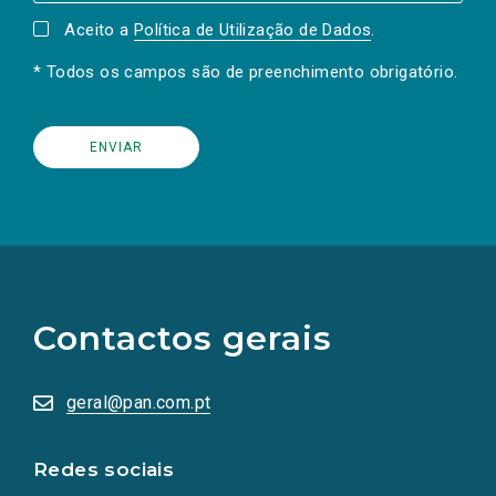
Aceito a
Política de Utilização de Dados
.
* Todos os campos são de preenchimento obrigatório.
(Os
links
para
as
Contactos gerais
redes
sociais
abrem
numa
geral@pan.com.pt
nova
aba.)
Redes sociais