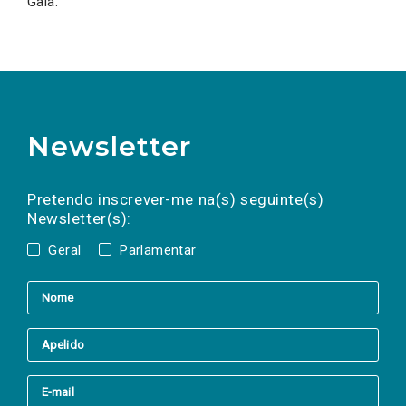
Gaia.
Newsletter
Preencha os campos abaixo para subscrever
Nome
Apelido
E-
mail
a(s) newsletter(s).
Pretendo inscrever-me na(s) seguinte(s)
Newsletter(s):
Geral
Parlamentar