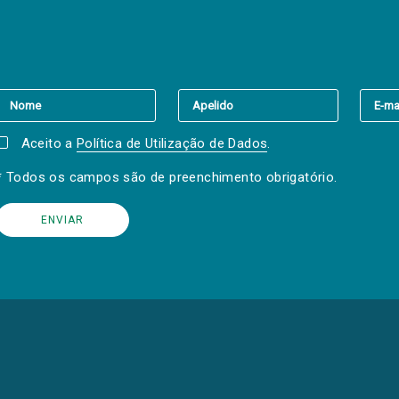
er a(s) newsletter(s).
Aceito a
Política de Utilização de Dados
.
* Todos os campos são de preenchimento obrigatório.