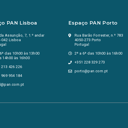
ço PAN Lisboa
Espaço PAN Porto
da Assunção, 7, 1.º andar
Rua Barão Forrester, n.º 783
-042 Lisboa
4050-273 Porto
ugal
Portugal
 6ª das 10h00 às 13h00
2ª a 6ª das 10h00 às 16h00
s 14h00 às 16h00
+351 228 329 273
 213 426 226
porto@pan.com.pt
 969 954 184
l@pan.com.pt