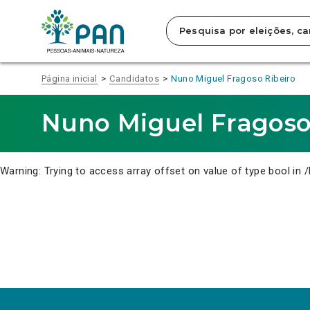
Clique
para
saltar
para
o
conteúdo
Página inicial
Candidatos
Nuno Miguel Fragoso Ribeiro
principal
da
página.
Nuno Miguel Fragoso
Warning
: Trying to access array offset on value of type bool in
/