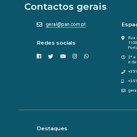
abrem
Contactos gerais
numa
nova
aba.)
geral@pan.com.pt
Espa
Rua 
Redes sociais
1100
Port
2ª a
e da
+351
+351
gera
Destaques