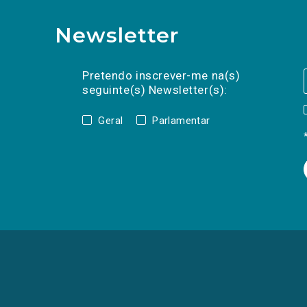
Newsletter
Preencha os campos abaixo para subscrev
Nome
Apelido
E-
mail
Pretendo inscrever-me na(s)
seguinte(s) Newsletter(s):
Geral
Parlamentar
(Os
links
para
as
redes
sociais