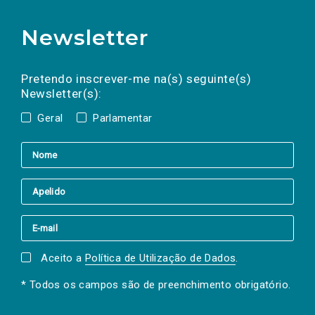
Newsletter
Preencha os campos abaixo para subscrever
Nome
Apelido
E-
mail
a(s) newsletter(s).
Pretendo inscrever-me na(s) seguinte(s)
Newsletter(s):
Geral
Parlamentar
Aceito a
Política de Utilização de Dados
.
* Todos os campos são de preenchimento obrigatório.