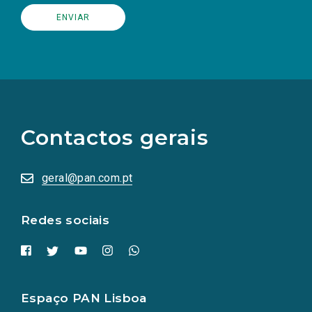
(Os
links
para
as
Contactos gerais
redes
sociais
abrem
numa
geral@pan.com.pt
nova
aba.)
Redes sociais
Espaço PAN Lisboa