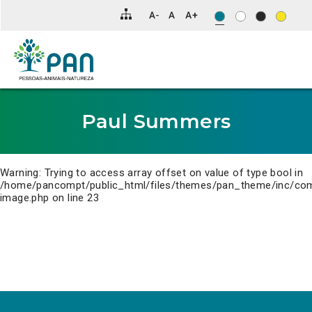
Clique
para
saltar
para
o
conteúdo
principal
da
página.
Paul Summers
Warning
: Trying to access array offset on value of type bool in
/home/pancompt/public_html/files/themes/pan_theme/inc/co
image.php
on line
23