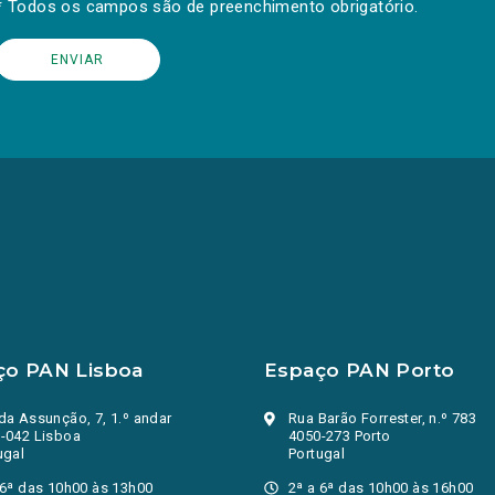
* Todos os campos são de preenchimento obrigatório.
ço PAN Lisboa
Espaço PAN Porto
da Assunção, 7, 1.º andar
Rua Barão Forrester, n.º 783
-042 Lisboa
4050-273 Porto
ugal
Portugal
 6ª das 10h00 às 13h00
2ª a 6ª das 10h00 às 16h00