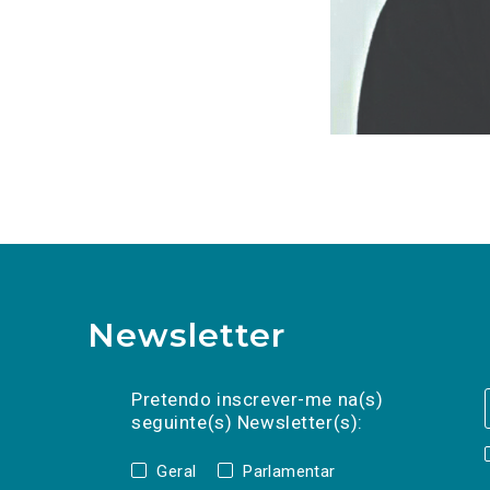
Newsletter
Preencha os campos abaixo para subscrev
Nome
Apelido
E-
mail
Pretendo inscrever-me na(s)
seguinte(s) Newsletter(s):
Geral
Parlamentar