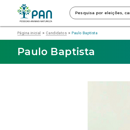
Clique
para
saltar
para
o
conteúdo
Página inicial
Candidatos
Paulo Baptista
principal
da
página.
Paulo Baptista