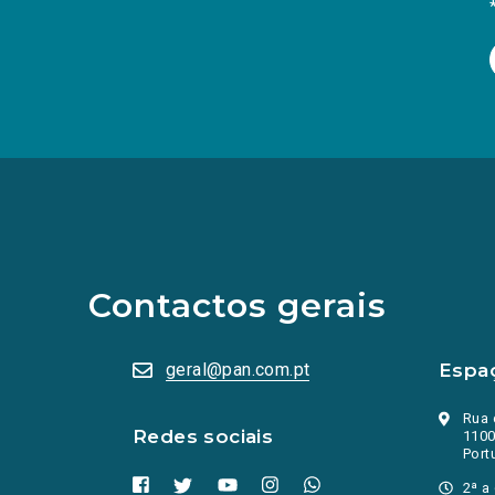
(Os
links
para
as
redes
sociais
abrem
Contactos gerais
numa
nova
aba.)
geral@pan.com.pt
Espa
Rua 
Redes sociais
1100
Port
2ª a