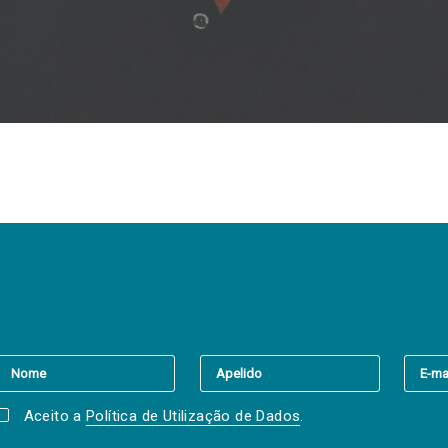
er a(s) newsletter(s).
Aceito a
Política de Utilização de Dados
.