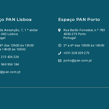
ço PAN Lisboa
Espaço PAN Porto
da Assunção, 7, 1.º andar
Rua Barão Forrester, n.º 783
-042 Lisboa
4050-273 Porto
ugal
Portugal
 6ª das 10h00 às 13h00
2ª a 6ª das 10h00 às 16h00
s 14h00 às 16h00
+351 228 329 273
 213 426 226
porto@pan.com.pt
 969 954 184
l@pan.com.pt