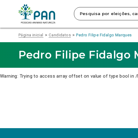
Clique
para
saltar
para
o
conteúdo
Página inicial
Candidatos
Pedro Filipe Fidalgo Marques
principal
da
página.
Pedro Filipe Fidalgo
Warning
: Trying to access array offset on value of type bool in
/