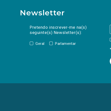
Newsletter
Preencha os campos abaixo para subscrev
Nome
Apelido
E-
mail
Pretendo inscrever-me na(s)
seguinte(s) Newsletter(s):
Geral
Parlamentar
(Os
links
para
as
redes
sociais