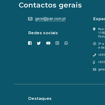
abrem
Contactos gerais
numa
nova
aba.)
geral@pan.com.pt
Espa
Rua 
Redes sociais
1100
Port
2ª a
e da
+351
+351
gera
Destaques