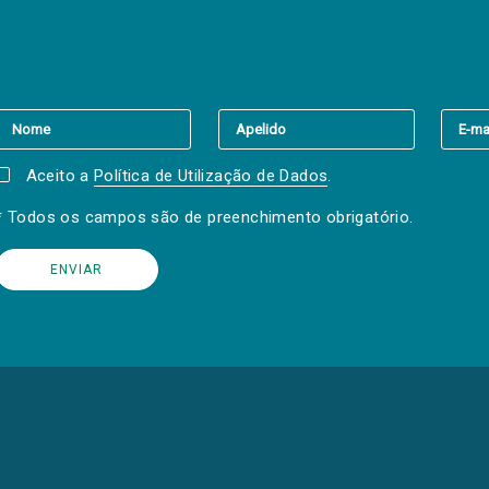
er a(s) newsletter(s).
Aceito a
Política de Utilização de Dados
.
* Todos os campos são de preenchimento obrigatório.