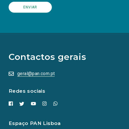
(Os
links
para
as
Contactos gerais
redes
sociais
abrem
numa
geral@pan.com.pt
nova
aba.)
Redes sociais
Espaço PAN Lisboa