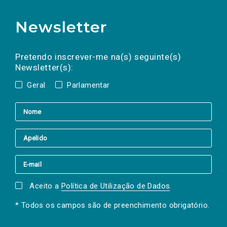
Newsletter
Preencha os campos abaixo para subscrever
Nome
Apelido
E-
mail
a(s) newsletter(s).
Pretendo inscrever-me na(s) seguinte(s)
Newsletter(s):
Geral
Parlamentar
Aceito a
Política de Utilização de Dados
.
* Todos os campos são de preenchimento obrigatório.