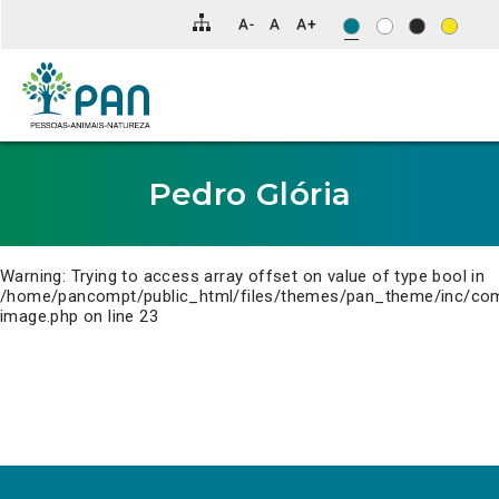
Clique
para
saltar
para
o
conteúdo
principal
da
página.
Pedro Glória
Warning
: Trying to access array offset on value of type bool in
/home/pancompt/public_html/files/themes/pan_theme/inc/co
image.php
on line
23