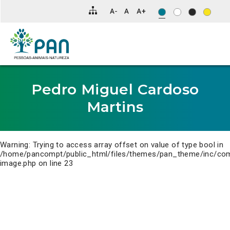
Clique
para
saltar
para
o
conteúdo
principal
da
página.
Pedro Miguel Cardoso
Martins
Warning
: Trying to access array offset on value of type bool in
/home/pancompt/public_html/files/themes/pan_theme/inc/co
image.php
on line
23