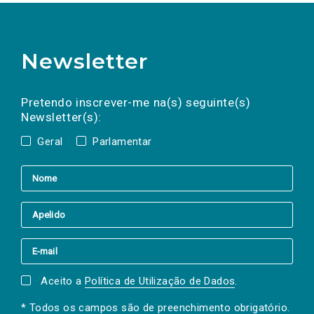
Newsletter
Preencha os campos abaixo para subscrever
Nome
Apelido
E-
mail
a(s) newsletter(s).
Pretendo inscrever-me na(s) seguinte(s)
Newsletter(s):
Geral
Parlamentar
Aceito a
Política de Utilização de Dados
.
* Todos os campos são de preenchimento obrigatório.