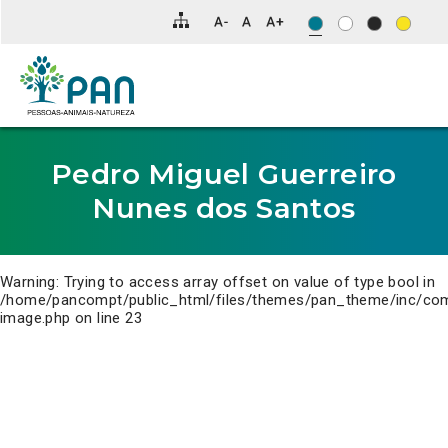
Clique
para
saltar
para
o
conteúdo
principal
da
página.
Pedro Miguel Guerreiro
Nunes dos Santos
Warning
: Trying to access array offset on value of type bool in
/home/pancompt/public_html/files/themes/pan_theme/inc/co
image.php
on line
23