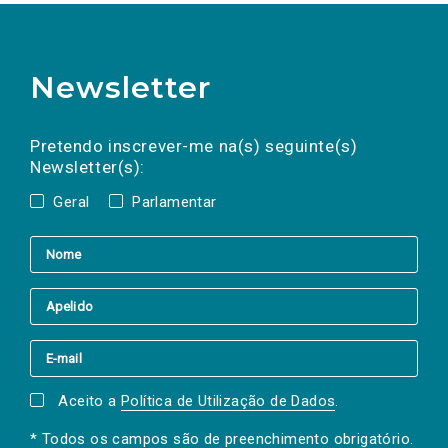
Newsletter
Preencha os campos abaixo para subscrever
Nome
Apelido
E-
mail
a(s) newsletter(s).
Pretendo inscrever-me na(s) seguinte(s)
Newsletter(s):
Geral
Parlamentar
Aceito a
Política de Utilização de Dados
.
* Todos os campos são de preenchimento obrigatório.