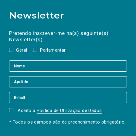
Newsletter
Preencha os campos abaixo para subscrever
Nome
Apelido
E-
mail
a(s) newsletter(s).
Pretendo inscrever-me na(s) seguinte(s)
Newsletter(s):
Geral
Parlamentar
Aceito a
Política de Utilização de Dados
.
* Todos os campos são de preenchimento obrigatório.