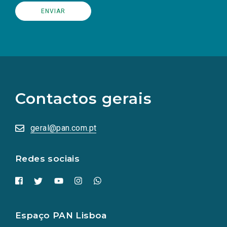
(Os
links
para
as
Contactos gerais
redes
sociais
abrem
numa
geral@pan.com.pt
nova
aba.)
Redes sociais
Espaço PAN Lisboa