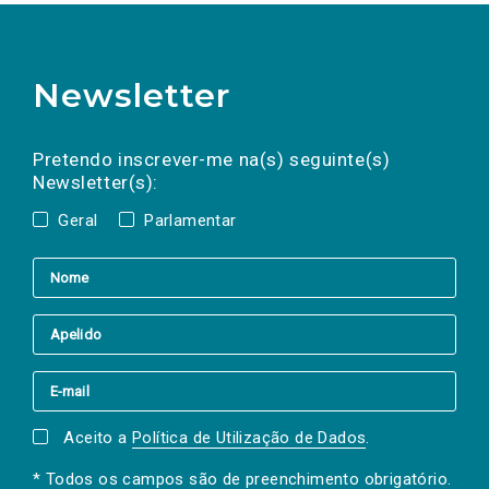
Newsletter
Preencha os campos abaixo para subscrever
Nome
Apelido
E-
mail
a(s) newsletter(s).
Pretendo inscrever-me na(s) seguinte(s)
Newsletter(s):
Geral
Parlamentar
Aceito a
Política de Utilização de Dados
.
* Todos os campos são de preenchimento obrigatório.