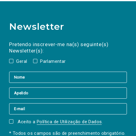
Newsletter
Preencha os campos abaixo para subscrever
Nome
Apelido
E-
mail
a(s) newsletter(s).
Pretendo inscrever-me na(s) seguinte(s)
Newsletter(s):
Geral
Parlamentar
Aceito a
Política de Utilização de Dados
.
* Todos os campos são de preenchimento obrigatório.