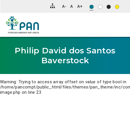
Clique
para
saltar
para
o
conteúdo
principal
da
página.
Philip David dos Santos
Baverstock
Warning
: Trying to access array offset on value of type bool in
/home/pancompt/public_html/files/themes/pan_theme/inc/co
image.php
on line
23